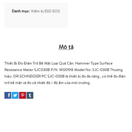
Danh mục:
Kiểm bị ESD EOS
Mô tả
Thiết Bị Đo Điện Trở Bề Mặt Loại Quả Cân: Hammer Type Surface
Resistance Meter SJC030B P/N: W00198 Model No: SJC-030B Thương
hiệu: DR.SCHNEIDER PC SJC-030B là thiết bị đo đa năng , có thể đo điện
trở bề mặt và đo cả nhiệt độ / độ ẩm của môi trường.